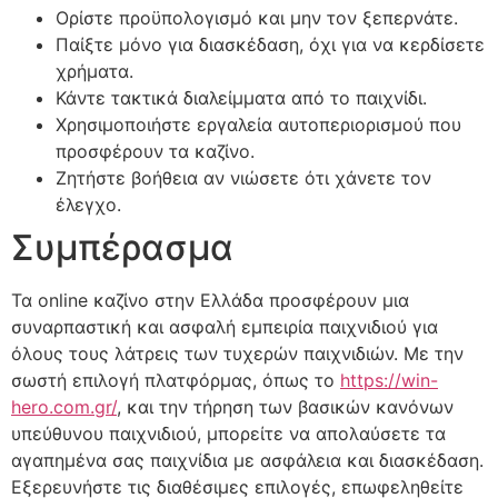
Ορίστε προϋπολογισμό και μην τον ξεπερνάτε.
Παίξτε μόνο για διασκέδαση, όχι για να κερδίσετε
χρήματα.
Κάντε τακτικά διαλείμματα από το παιχνίδι.
Χρησιμοποιήστε εργαλεία αυτοπεριορισμού που
προσφέρουν τα καζίνο.
Ζητήστε βοήθεια αν νιώσετε ότι χάνετε τον
έλεγχο.
Συμπέρασμα
Τα online καζίνο στην Ελλάδα προσφέρουν μια
συναρπαστική και ασφαλή εμπειρία παιχνιδιού για
όλους τους λάτρεις των τυχερών παιχνιδιών. Με την
σωστή επιλογή πλατφόρμας, όπως το
https://win-
hero.com.gr/
, και την τήρηση των βασικών κανόνων
υπεύθυνου παιχνιδιού, μπορείτε να απολαύσετε τα
αγαπημένα σας παιχνίδια με ασφάλεια και διασκέδαση.
Εξερευνήστε τις διαθέσιμες επιλογές, επωφεληθείτε