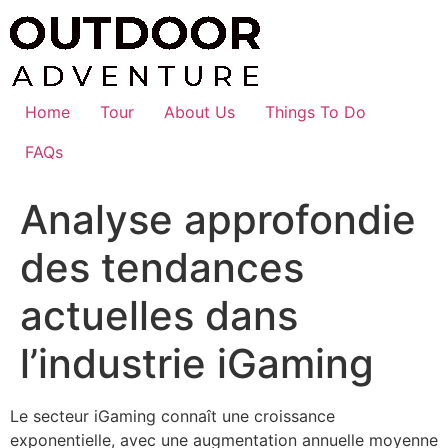
Skip
to
content
Home
Tour
About Us
Things To Do
FAQs
Analyse approfondie
des tendances
actuelles dans
l’industrie iGaming
Le secteur iGaming connaît une croissance
exponentielle, avec une augmentation annuelle moyenne