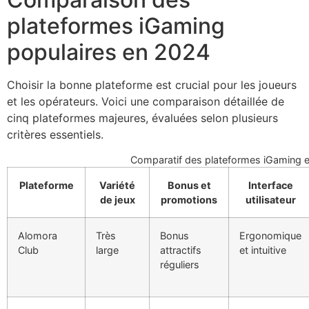
plateformes iGaming
populaires en 2024
Choisir la bonne plateforme est crucial pour les joueurs
et les opérateurs. Voici une comparaison détaillée de
cinq plateformes majeures, évaluées selon plusieurs
critères essentiels.
Comparatif des plateformes iGaming 
Plateforme
Variété
Bonus et
Interface
de jeux
promotions
utilisateur
Alomora
Très
Bonus
Ergonomique
Club
large
attractifs
et intuitive
réguliers