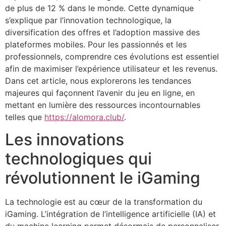
de plus de 12 % dans le monde. Cette dynamique
s’explique par l’innovation technologique, la
diversification des offres et l’adoption massive des
plateformes mobiles. Pour les passionnés et les
professionnels, comprendre ces évolutions est essentiel
afin de maximiser l’expérience utilisateur et les revenus.
Dans cet article, nous explorerons les tendances
majeures qui façonnent l’avenir du jeu en ligne, en
mettant en lumière des ressources incontournables
telles que
https://alomora.club/
.
Les innovations
technologiques qui
révolutionnent le iGaming
La technologie est au cœur de la transformation du
iGaming. L’intégration de l’intelligence artificielle (IA) et