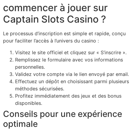
commencer à jouer sur
Captain Slots Casino ?
Le processus d’inscription est simple et rapide, conçu
pour faciliter l’accès à l’univers du casino :
Visitez le site officiel et cliquez sur « S’inscrire ».
Remplissez le formulaire avec vos informations
personnelles.
Validez votre compte via le lien envoyé par email.
Effectuez un dépôt en choisissant parmi plusieurs
méthodes sécurisées.
Profitez immédiatement des jeux et des bonus
disponibles.
Conseils pour une expérience
optimale