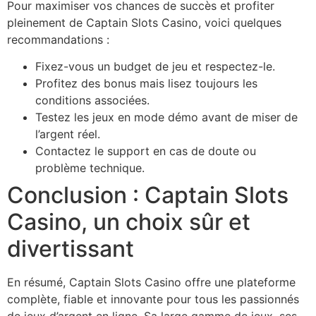
Pour maximiser vos chances de succès et profiter
pleinement de Captain Slots Casino, voici quelques
recommandations :
Fixez-vous un budget de jeu et respectez-le.
Profitez des bonus mais lisez toujours les
conditions associées.
Testez les jeux en mode démo avant de miser de
l’argent réel.
Contactez le support en cas de doute ou
problème technique.
Conclusion : Captain Slots
Casino, un choix sûr et
divertissant
En résumé, Captain Slots Casino offre une plateforme
complète, fiable et innovante pour tous les passionnés