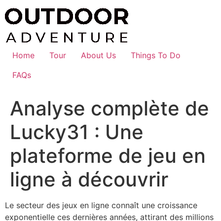
Skip
to
content
Home
Tour
About Us
Things To Do
FAQs
Analyse complète de
Lucky31 : Une
plateforme de jeu en
ligne à découvrir
Le secteur des jeux en ligne connaît une croissance
exponentielle ces dernières années, attirant des millions