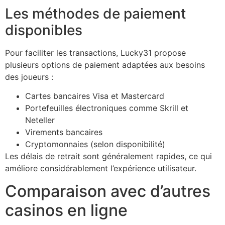
Les méthodes de paiement
disponibles
Pour faciliter les transactions, Lucky31 propose
plusieurs options de paiement adaptées aux besoins
des joueurs :
Cartes bancaires Visa et Mastercard
Portefeuilles électroniques comme Skrill et
Neteller
Virements bancaires
Cryptomonnaies (selon disponibilité)
Les délais de retrait sont généralement rapides, ce qui
améliore considérablement l’expérience utilisateur.
Comparaison avec d’autres
casinos en ligne