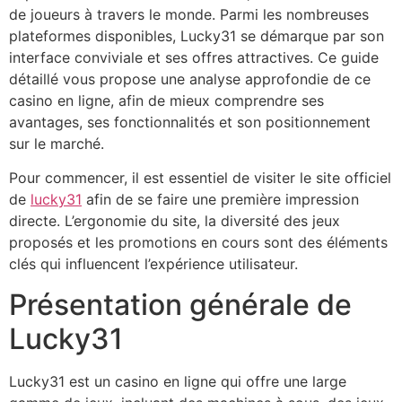
de joueurs à travers le monde. Parmi les nombreuses
plateformes disponibles, Lucky31 se démarque par son
interface conviviale et ses offres attractives. Ce guide
détaillé vous propose une analyse approfondie de ce
casino en ligne, afin de mieux comprendre ses
avantages, ses fonctionnalités et son positionnement
sur le marché.
Pour commencer, il est essentiel de visiter le site officiel
de
lucky31
afin de se faire une première impression
directe. L’ergonomie du site, la diversité des jeux
proposés et les promotions en cours sont des éléments
clés qui influencent l’expérience utilisateur.
Présentation générale de
Lucky31
Lucky31 est un casino en ligne qui offre une large