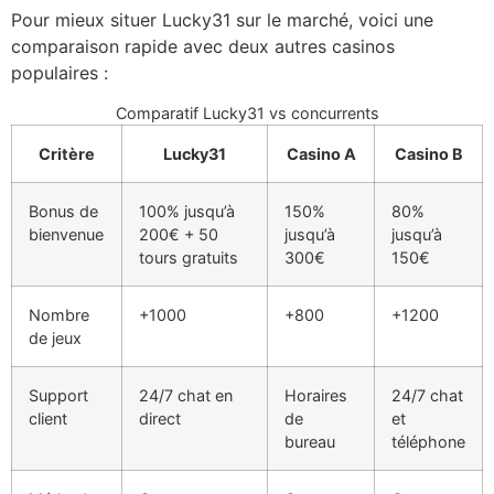
Pour mieux situer Lucky31 sur le marché, voici une
comparaison rapide avec deux autres casinos
populaires :
Comparatif Lucky31 vs concurrents
Critère
Lucky31
Casino A
Casino B
Bonus de
100% jusqu’à
150%
80%
bienvenue
200€ + 50
jusqu’à
jusqu’à
tours gratuits
300€
150€
Nombre
+1000
+800
+1200
de jeux
Support
24/7 chat en
Horaires
24/7 chat
client
direct
de
et
bureau
téléphone