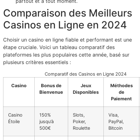
partout et à tout moment.
Comparaison des Meilleurs
Casinos en Ligne en 2024
Choisir un casino en ligne fiable et performant est une
étape cruciale. Voici un tableau comparatif des
plateformes les plus populaires cette année, basé sur
plusieurs critères essentiels :
Comparatif des Casinos en Ligne 2024
Casino
Bonus de
Jeux
Méthodes
Bienvenue
Disponibles
de
Paiement
Casino
150%
Slots,
Visa,
Étoile
jusqu’à
Poker,
PayPal,
500€
Roulette
Bitcoin