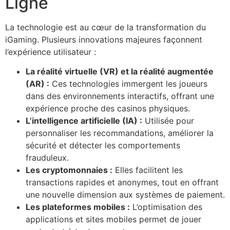
Ligne
La technologie est au cœur de la transformation du
iGaming. Plusieurs innovations majeures façonnent
l’expérience utilisateur :
La réalité virtuelle (VR) et la réalité augmentée
(AR) :
Ces technologies immergent les joueurs
dans des environnements interactifs, offrant une
expérience proche des casinos physiques.
L’intelligence artificielle (IA) :
Utilisée pour
personnaliser les recommandations, améliorer la
sécurité et détecter les comportements
frauduleux.
Les cryptomonnaies :
Elles facilitent les
transactions rapides et anonymes, tout en offrant
une nouvelle dimension aux systèmes de paiement.
Les plateformes mobiles :
L’optimisation des
applications et sites mobiles permet de jouer