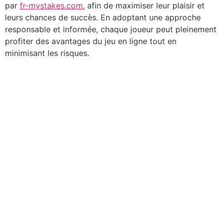
par
fr-mystakes.com
, afin de maximiser leur plaisir et
leurs chances de succès. En adoptant une approche
responsable et informée, chaque joueur peut pleinement
profiter des avantages du jeu en ligne tout en
minimisant les risques.