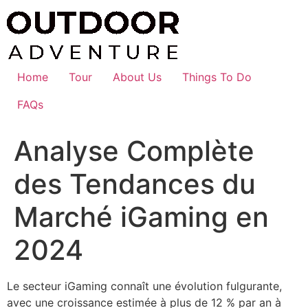
Skip
to
content
Home
Tour
About Us
Things To Do
FAQs
Analyse Complète
des Tendances du
Marché iGaming en
2024
Le secteur iGaming connaît une évolution fulgurante,
avec une croissance estimée à plus de 12 % par an à