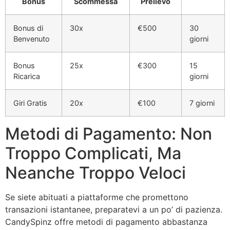
Bonus
Scommessa
Prelievo
Bonus di
30x
€500
30
Benvenuto
giorni
Bonus
25x
€300
15
Ricarica
giorni
Giri Gratis
20x
€100
7 giorni
Metodi di Pagamento: Non
Troppo Complicati, Ma
Neanche Troppo Veloci
Se siete abituati a piattaforme che promettono
transazioni istantanee, preparatevi a un po’ di pazienza.
CandySpinz offre metodi di pagamento abbastanza