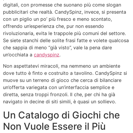
digitali, con promesse che suonano più come slogan
pubblicitari che realtà. CandySpinz, invece, si presenta
con un piglio un po’ più fresco e meno scontato,
offrendo un’esperienza che, pur non essendo
rivoluzionaria, evita le trappole più comuni del settore.
Se siete stanchi delle solite frasi fatte e volete qualcosa
che sappia di meno “già visto”, vale la pena dare
un’occhiata a
candyspinz
.
Non aspettatevi miracoli, ma nemmeno un ambiente
dove tutto è finto e costruito a tavolino. CandySpinz si
muove su un terreno di gioco che cerca di bilanciare
un’offerta variegata con un’interfaccia semplice e
diretta, senza troppi fronzoli. Il che, per chi ha già
navigato in decine di siti simili, è quasi un sollievo.
Un Catalogo di Giochi che
Non Vuole Essere il Più