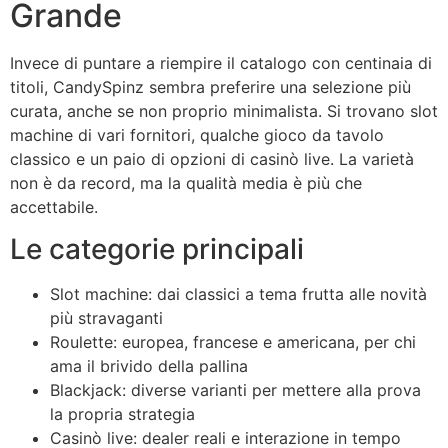
Grande
Invece di puntare a riempire il catalogo con centinaia di
titoli, CandySpinz sembra preferire una selezione più
curata, anche se non proprio minimalista. Si trovano slot
machine di vari fornitori, qualche gioco da tavolo
classico e un paio di opzioni di casinò live. La varietà
non è da record, ma la qualità media è più che
accettabile.
Le categorie principali
Slot machine: dai classici a tema frutta alle novità
più stravaganti
Roulette: europea, francese e americana, per chi
ama il brivido della pallina
Blackjack: diverse varianti per mettere alla prova
la propria strategia
Casinò live: dealer reali e interazione in tempo