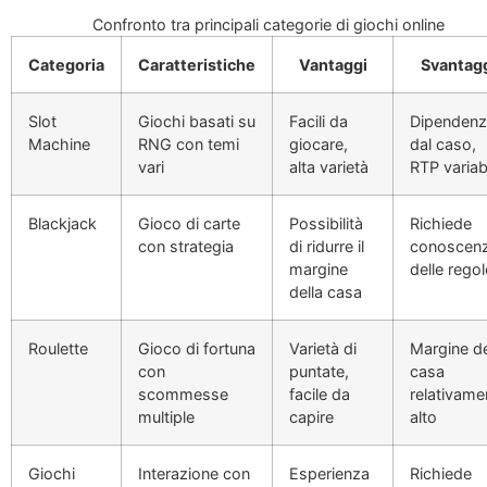
Confronto tra principali categorie di giochi online
Categoria
Caratteristiche
Vantaggi
Svantag
Slot
Giochi basati su
Facili da
Dipenden
Machine
RNG con temi
giocare,
dal caso,
vari
alta varietà
RTP variab
Blackjack
Gioco di carte
Possibilità
Richiede
con strategia
di ridurre il
conoscen
margine
delle regol
della casa
Roulette
Gioco di fortuna
Varietà di
Margine de
con
puntate,
casa
scommesse
facile da
relativame
multiple
capire
alto
Giochi
Interazione con
Esperienza
Richiede