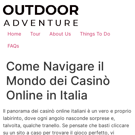
Skip
to
content
Home
Tour
About Us
Things To Do
FAQs
Come Navigare il
Mondo dei Casinò
Online in Italia
Il panorama dei casinò online italiani è un vero e proprio
labirinto, dove ogni angolo nasconde sorprese e,
talvolta, qualche tranello. Se pensate che basti cliccare
su un sito a caso per trovare il gioco perfetto, vi