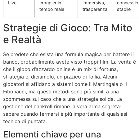
Live
croupier in
immersiva,
connessio
tempo reale
trasparenza
stabile
Strategie di Gioco: Tra Mito
e Realtà
Se credete che esista una formula magica per battere il
banco, probabilmente avete visto troppi film. La verità è
che il gioco d’azzardo online è un mix di fortuna,
strategia e, diciamolo, un pizzico di follia. Alcuni
giocatori si affidano a sistemi come il Martingala o il
Fibonacci, ma questi metodi sono più simili a una
scommessa sul caos che a una strategia solida. La
gestione del bankroll rimane la vera arma segreta:
sapere quando fermarsi è più importante di qualsiasi
tecnica di puntata.
Elementi chiave per una