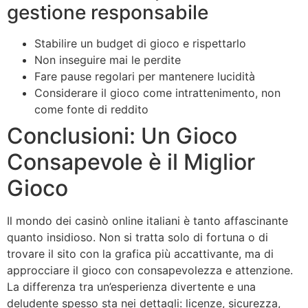
gestione responsabile
Stabilire un budget di gioco e rispettarlo
Non inseguire mai le perdite
Fare pause regolari per mantenere lucidità
Considerare il gioco come intrattenimento, non
come fonte di reddito
Conclusioni: Un Gioco
Consapevole è il Miglior
Gioco
Il mondo dei casinò online italiani è tanto affascinante
quanto insidioso. Non si tratta solo di fortuna o di
trovare il sito con la grafica più accattivante, ma di
approcciare il gioco con consapevolezza e attenzione.
La differenza tra un’esperienza divertente e una
deludente spesso sta nei dettagli: licenze, sicurezza,