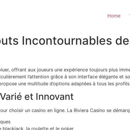
Home
uts Incontournables de 
uer, offrant aux joueurs une expérience toujours plus imme
iculièrement l’attention grâce à son interface élégante et 
ropose une multitude d’options adaptées à tous les profils
Varié et Innovant
l pour choisir un casino en ligne. La Riviera Casino se déma
iques
 blackjack, la roulette et le poker