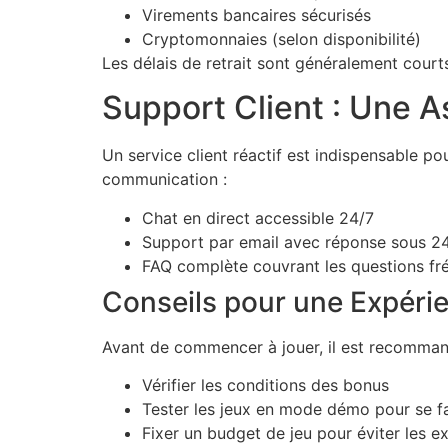
Virements bancaires sécurisés
Cryptomonnaies (selon disponibilité)
Les délais de retrait sont généralement courts
Support Client : Une A
Un service client réactif est indispensable p
communication :
Chat en direct accessible 24/7
Support par email avec réponse sous 2
FAQ complète couvrant les questions fr
Conseils pour une Expéri
Avant de commencer à jouer, il est recomman
Vérifier les conditions des bonus
Tester les jeux en mode démo pour se fa
Fixer un budget de jeu pour éviter les e