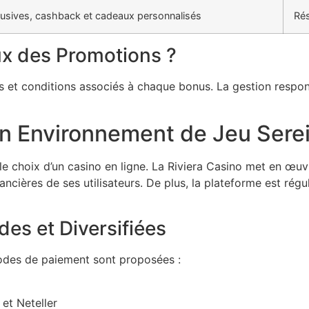
sives, cashback et cadeaux personnalisés
Rés
x des Promotions ?
rmes et conditions associés à chaque bonus. La gestion respo
: Un Environnement de Jeu Sere
le choix d’un casino en ligne. La Riviera Casino met en œ
ncières de ses utilisateurs. De plus, la plateforme est rég
es et Diversifiées
thodes de paiement sont proposées :
 et Neteller