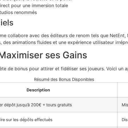
direct pour une immersion totale
 studios renommés
iels
forme collabore avec des éditeurs de renom tels que NetEnt
 des animations fluides et une expérience utilisateur irrép
 Maximiser ses Gains
de bonus pour attirer et fidéliser ses joueurs. Voici un ap
Résumé des Bonus Disponibles
Description
er dépôt jusqu’à 200€ + tours gratuits
Mis
e sur les dépôts effectués
Dis