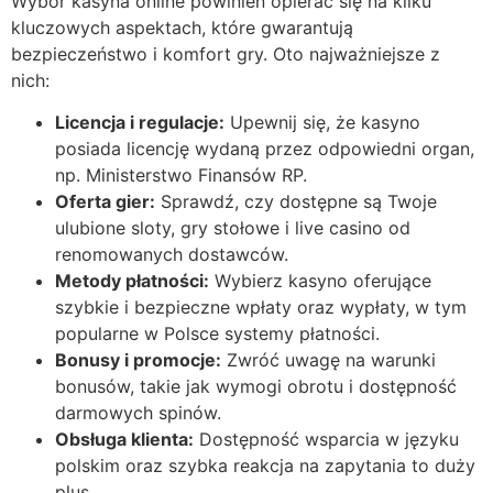
Wybór kasyna online powinien opierać się na kilku
kluczowych aspektach, które gwarantują
bezpieczeństwo i komfort gry. Oto najważniejsze z
nich:
Licencja i regulacje:
Upewnij się, że kasyno
posiada licencję wydaną przez odpowiedni organ,
np. Ministerstwo Finansów RP.
Oferta gier:
Sprawdź, czy dostępne są Twoje
ulubione sloty, gry stołowe i live casino od
renomowanych dostawców.
Metody płatności:
Wybierz kasyno oferujące
szybkie i bezpieczne wpłaty oraz wypłaty, w tym
popularne w Polsce systemy płatności.
Bonusy i promocje:
Zwróć uwagę na warunki
bonusów, takie jak wymogi obrotu i dostępność
darmowych spinów.
Obsługa klienta:
Dostępność wsparcia w języku
polskim oraz szybka reakcja na zapytania to duży
plus.