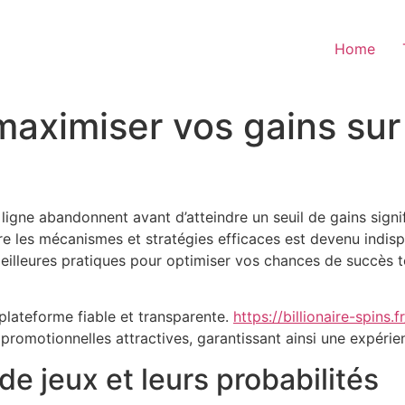
Home
maximiser vos gains sur
igne abandonnent avant d’atteindre un seuil de gains signif
e les mécanismes et stratégies efficaces est devenu indispe
lleures pratiques pour optimiser vos chances de succès tou
 plateforme fiable et transparente.
https://billionaire-spins.fr
 promotionnelles attractives, garantissant ainsi une expérie
e jeux et leurs probabilités