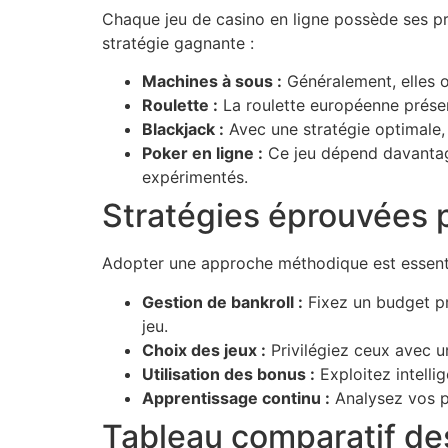
Chaque jeu de casino en ligne possède ses pr
stratégie gagnante :
Machines à sous :
Généralement, elles of
Roulette :
La roulette européenne présen
Blackjack :
Avec une stratégie optimale, 
Poker en ligne :
Ce jeu dépend davantage
expérimentés.
Stratégies éprouvées p
Adopter une approche méthodique est essentiel
Gestion de bankroll :
Fixez un budget pr
jeu.
Choix des jeux :
Privilégiez ceux avec un
Utilisation des bonus :
Exploitez intelli
Apprentissage continu :
Analysez vos pa
Tableau comparatif des