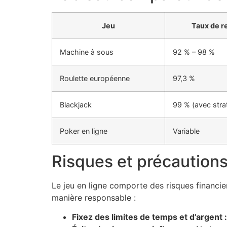
Jeu
Taux de r
Machine à sous
92 % – 98 %
Roulette européenne
97,3 %
Blackjack
99 % (avec stra
Poker en ligne
Variable
Risques et précautions
Le jeu en ligne comporte des risques financi
manière responsable :
Fixez des limites de temps et d’argent :