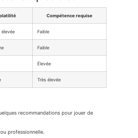
olatilité
Compétence requise
à élevée
Faible
ne
Faible
Élevée
e
Très élevée
i quelques recommandations pour jouer de
 ou professionnelle.