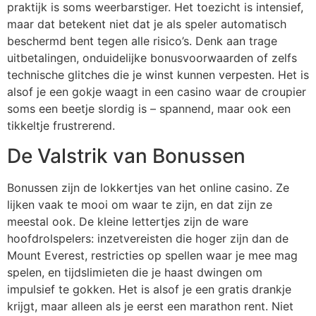
praktijk is soms weerbarstiger. Het toezicht is intensief,
maar dat betekent niet dat je als speler automatisch
beschermd bent tegen alle risico’s. Denk aan trage
uitbetalingen, onduidelijke bonusvoorwaarden of zelfs
technische glitches die je winst kunnen verpesten. Het is
alsof je een gokje waagt in een casino waar de croupier
soms een beetje slordig is – spannend, maar ook een
tikkeltje frustrerend.
De Valstrik van Bonussen
Bonussen zijn de lokkertjes van het online casino. Ze
lijken vaak te mooi om waar te zijn, en dat zijn ze
meestal ook. De kleine lettertjes zijn de ware
hoofdrolspelers: inzetvereisten die hoger zijn dan de
Mount Everest, restricties op spellen waar je mee mag
spelen, en tijdslimieten die je haast dwingen om
impulsief te gokken. Het is alsof je een gratis drankje
krijgt, maar alleen als je eerst een marathon rent. Niet