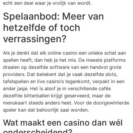
echt een deal waar je vrolijk van wordt.
Spelaanbod: Meer van
hetzelfde of toch
verrassingen?
Als je denkt dat elk online casino een unieke schat aan
spellen heeft, dan heb je het mis. De meeste platforms
draaien op dezelfde software van een handvol grote
providers. Dat betekent dat je vaak dezelfde slots,
tafelspellen en live casino’s tegenkomt, verpakt in een
ander jasje. Het is alsof je in verschillende cafés
dezelfde bitterballen krijgt geserveerd, maar de
menukaart steeds anders heet. Voor de doorgewinterde
speler kan dat behoorlijk saai worden.
Wat maakt een casino dan wél
onderscheidend?