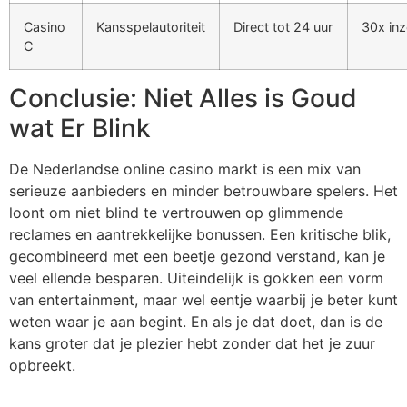
Casino
Kansspelautoriteit
Direct tot 24 uur
30x inz
C
Conclusie: Niet Alles is Goud
wat Er Blink
De Nederlandse online casino markt is een mix van
serieuze aanbieders en minder betrouwbare spelers. Het
loont om niet blind te vertrouwen op glimmende
reclames en aantrekkelijke bonussen. Een kritische blik,
gecombineerd met een beetje gezond verstand, kan je
veel ellende besparen. Uiteindelijk is gokken een vorm
van entertainment, maar wel eentje waarbij je beter kunt
weten waar je aan begint. En als je dat doet, dan is de
kans groter dat je plezier hebt zonder dat het je zuur
opbreekt.