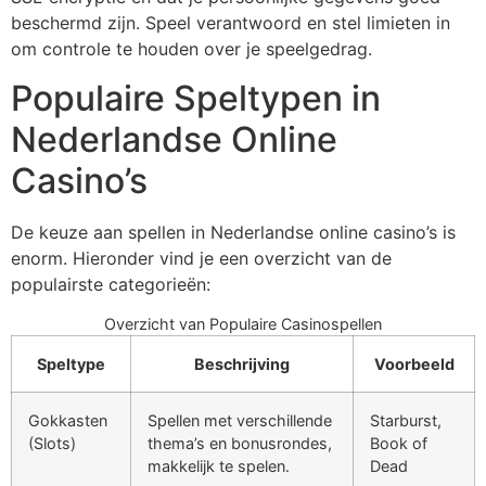
beschermd zijn. Speel verantwoord en stel limieten in
om controle te houden over je speelgedrag.
Populaire Speltypen in
Nederlandse Online
Casino’s
De keuze aan spellen in Nederlandse online casino’s is
enorm. Hieronder vind je een overzicht van de
populairste categorieën:
Overzicht van Populaire Casinospellen
Speltype
Beschrijving
Voorbeeld
Gokkasten
Spellen met verschillende
Starburst,
(Slots)
thema’s en bonusrondes,
Book of
makkelijk te spelen.
Dead