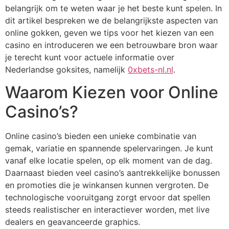
belangrijk om te weten waar je het beste kunt spelen. In
dit artikel bespreken we de belangrijkste aspecten van
online gokken, geven we tips voor het kiezen van een
casino en introduceren we een betrouwbare bron waar
je terecht kunt voor actuele informatie over
Nederlandse goksites, namelijk
0xbets-nl.nl
.
Waarom Kiezen voor Online
Casino’s?
Online casino’s bieden een unieke combinatie van
gemak, variatie en spannende spelervaringen. Je kunt
vanaf elke locatie spelen, op elk moment van de dag.
Daarnaast bieden veel casino’s aantrekkelijke bonussen
en promoties die je winkansen kunnen vergroten. De
technologische vooruitgang zorgt ervoor dat spellen
steeds realistischer en interactiever worden, met live
dealers en geavanceerde graphics.