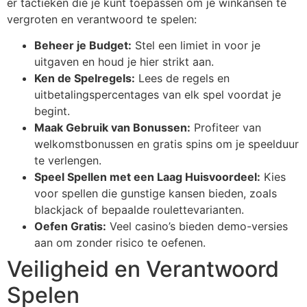
er tactieken die je kunt toepassen om je winkansen te
vergroten en verantwoord te spelen:
Beheer je Budget:
Stel een limiet in voor je
uitgaven en houd je hier strikt aan.
Ken de Spelregels:
Lees de regels en
uitbetalingspercentages van elk spel voordat je
begint.
Maak Gebruik van Bonussen:
Profiteer van
welkomstbonussen en gratis spins om je speelduur
te verlengen.
Speel Spellen met een Laag Huisvoordeel:
Kies
voor spellen die gunstige kansen bieden, zoals
blackjack of bepaalde roulettevarianten.
Oefen Gratis:
Veel casino’s bieden demo-versies
aan om zonder risico te oefenen.
Veiligheid en Verantwoord
Spelen