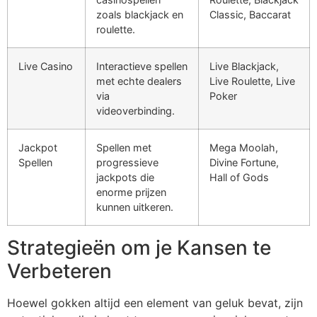
zoals blackjack en
Classic, Baccarat
roulette.
Live Casino
Interactieve spellen
Live Blackjack,
met echte dealers
Live Roulette, Live
via
Poker
videoverbinding.
Jackpot
Spellen met
Mega Moolah,
Spellen
progressieve
Divine Fortune,
jackpots die
Hall of Gods
enorme prijzen
kunnen uitkeren.
Strategieën om je Kansen te
Verbeteren
Hoewel gokken altijd een element van geluk bevat, zijn