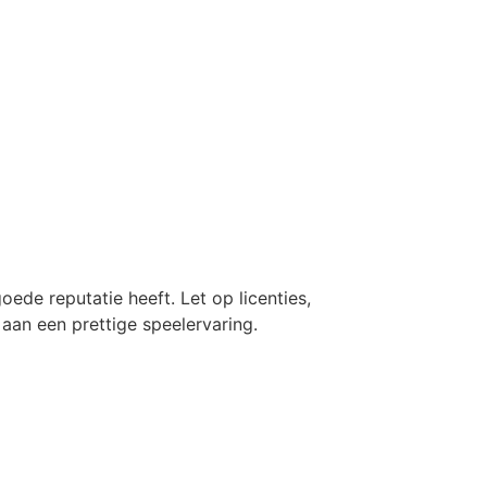
oede reputatie heeft. Let op licenties,
 aan een prettige speelervaring.