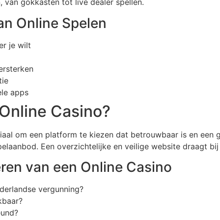
 van gokkasten tot live dealer spellen.
an Online Spelen
r je wilt
ersterken
tie
ele apps
 Online Casino?
uciaal om een platform te kiezen dat betrouwbaar is en een g
elaanbod. Een overzichtelijke en veilige website draagt bij
eren van een Online Casino
ederlandse vergunning?
ikbaar?
eund?