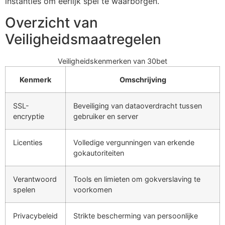
instanties om eerlijk spel te waarborgen.
Overzicht van
Veiligheidsmaatregelen
Veiligheidskenmerken van 30bet
Kenmerk
Omschrijving
SSL-
Beveiliging van dataoverdracht tussen
encryptie
gebruiker en server
Licenties
Volledige vergunningen van erkende
gokautoriteiten
Verantwoord
Tools en limieten om gokverslaving te
spelen
voorkomen
Privacybeleid
Strikte bescherming van persoonlijke