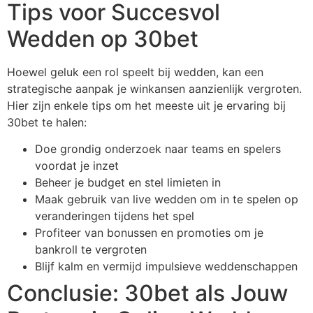
Tips voor Succesvol
Wedden op 30bet
Hoewel geluk een rol speelt bij wedden, kan een
strategische aanpak je winkansen aanzienlijk vergroten.
Hier zijn enkele tips om het meeste uit je ervaring bij
30bet te halen:
Doe grondig onderzoek naar teams en spelers
voordat je inzet
Beheer je budget en stel limieten in
Maak gebruik van live wedden om in te spelen op
veranderingen tijdens het spel
Profiteer van bonussen en promoties om je
bankroll te vergroten
Blijf kalm en vermijd impulsieve weddenschappen
Conclusie: 30bet als Jouw