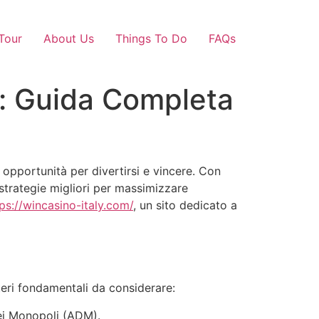
Tour
About Us
Things To Do
FAQs
ia: Guida Completa
 opportunità per divertirsi e vincere. Con
 strategie migliori per massimizzare
ps://wincasino-italy.com/
, un sito dedicato a
teri fondamentali da considerare:
dei Monopoli (ADM).