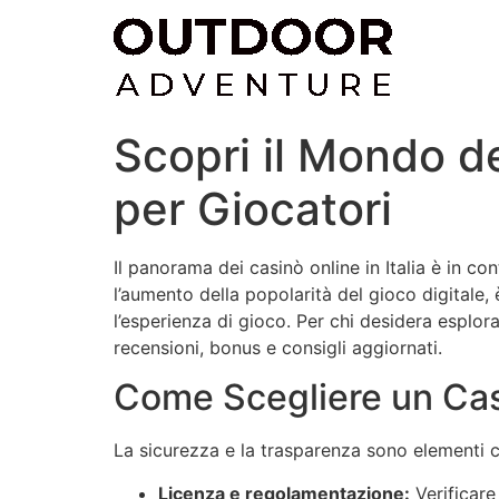
Skip
to
content
Scopri il Mondo de
per Giocatori
Il panorama dei casinò online in Italia è in c
l’aumento della popolarità del gioco digitale,
l’esperienza di gioco. Per chi desidera esplorar
recensioni, bonus e consigli aggiornati.
Come Scegliere un Casin
La sicurezza e la trasparenza sono elementi c
Licenza e regolamentazione:
Verificare