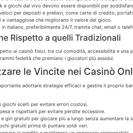
ck e giochi dal vivo devono essere disponibili per soddisfar
eloci per depositi e prelievi, come carte di credito, portafog
 e vantaggiose che migliorano il valore del gioco.
n italiano, preferibilmente 24/7, tramite chat, email o tele
e Rispetto a quelli Tradizionali
etto ai casinò fisici, tra cui comodità, accessibilità e una p
grammi fedeltà che premiano i giocatori più assidui.
zare le Vincite nei Casinò Onl
portante adottare strategie efficaci e gestire il proprio b
iochi scelti per evitare errori costosi.
spesa e rispettarli per evitare perdite eccessive.
e giri gratuiti per giocare più a lungo senza aumentare la 
ochi gratuiti prima di puntare soldi veri.
nseguire le perdite e mantenere un approccio responsabile.