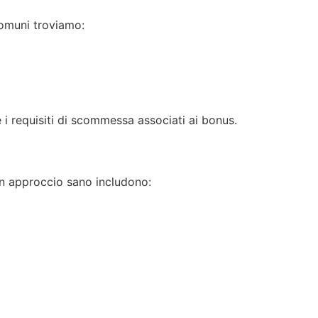
comuni troviamo:
 i requisiti di scommessa associati ai bonus.
un approccio sano includono: