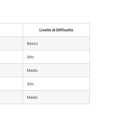
Livello di Difficoltà
Basso
Alto
Medio
Alto
Medio