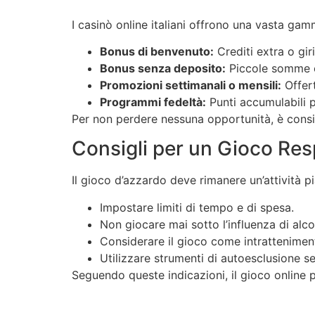
I casinò online italiani offrono una vasta gam
Bonus di benvenuto:
Crediti extra o gir
Bonus senza deposito:
Piccole somme o 
Promozioni settimanali o mensili:
Offert
Programmi fedeltà:
Punti accumulabili p
Per non perdere nessuna opportunità, è consigl
Consigli per un Gioco Re
Il gioco d’azzardo deve rimanere un’attività 
Impostare limiti di tempo e di spesa.
Non giocare mai sotto l’influenza di alco
Considerare il gioco come intrattenimen
Utilizzare strumenti di autoesclusione s
Seguendo queste indicazioni, il gioco online 