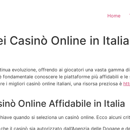
Home
i Casinò Online in Ital
ontinua evoluzione, offrendo ai giocatori una vasta gamma di
 è fondamentale conoscere le piattaforme più affidabili e le
e i migliori casinò online italiani, una risorsa preziosa è
htt
ò Online Affidabile in Italia
hiave quando si seleziona un casinò online. Ecco alcuni cri
 che il casinò sia autorizzato dall’Agenzia delle Dogane e 