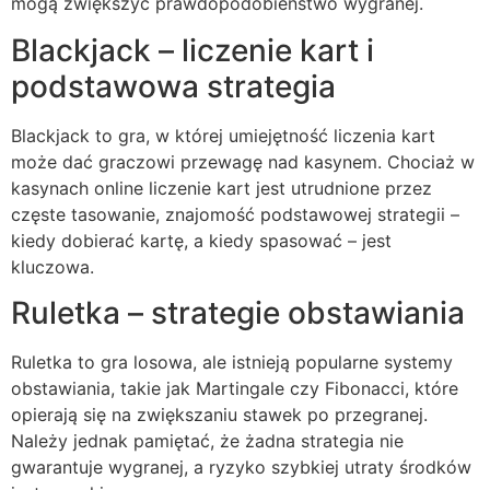
mogą zwiększyć prawdopodobieństwo wygranej.
Blackjack – liczenie kart i
podstawowa strategia
Blackjack to gra, w której umiejętność liczenia kart
może dać graczowi przewagę nad kasynem. Chociaż w
kasynach online liczenie kart jest utrudnione przez
częste tasowanie, znajomość podstawowej strategii –
kiedy dobierać kartę, a kiedy spasować – jest
kluczowa.
Ruletka – strategie obstawiania
Ruletka to gra losowa, ale istnieją popularne systemy
obstawiania, takie jak Martingale czy Fibonacci, które
opierają się na zwiększaniu stawek po przegranej.
Należy jednak pamiętać, że żadna strategia nie
gwarantuje wygranej, a ryzyko szybkiej utraty środków