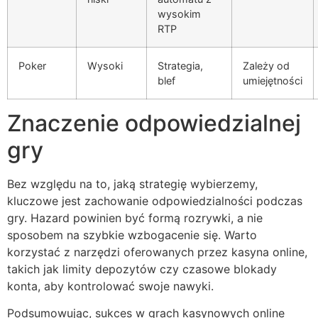
wysokim
RTP
Poker
Wysoki
Strategia,
Zależy od
blef
umiejętności
Znaczenie odpowiedzialnej
gry
Bez względu na to, jaką strategię wybierzemy,
kluczowe jest zachowanie odpowiedzialności podczas
gry. Hazard powinien być formą rozrywki, a nie
sposobem na szybkie wzbogacenie się. Warto
korzystać z narzędzi oferowanych przez kasyna online,
takich jak limity depozytów czy czasowe blokady
konta, aby kontrolować swoje nawyki.
Podsumowując, sukces w grach kasynowych online