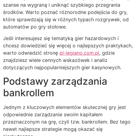
szanse na wygraną i uniknąć szybkiego przegrania
środków. Warto poznać różnorodne podejścia do gry,
które sprawdzają się w różnych typach rozgrywek, od
automatów po gry stołowe.
Jeśli interesujesz się tematyką gier hazardowych i
chcesz dowiedzieć się więcej o najlepszych praktykach,
warto odwiedzić stronę
pl-legiano.com.pl
, gdzie
znajdziesz wiele cennych wskazówek i analiz
dotyczących najpopularniejszych gier kasynowych.
Podstawy zarządzania
bankrollem
Jednym z kluczowych elementów skutecznej gry jest
odpowiednie zarządzanie swoim kapitałem
przeznaczonym na grę, czyli tzw. bankrollem. Bez tego
nawet najlepsze strategie mogą okazać się