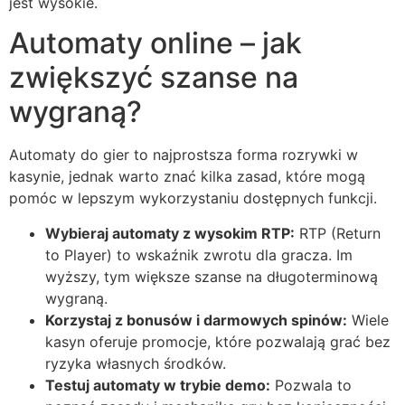
jest wysokie.
Automaty online – jak
zwiększyć szanse na
wygraną?
Automaty do gier to najprostsza forma rozrywki w
kasynie, jednak warto znać kilka zasad, które mogą
pomóc w lepszym wykorzystaniu dostępnych funkcji.
Wybieraj automaty z wysokim RTP:
RTP (Return
to Player) to wskaźnik zwrotu dla gracza. Im
wyższy, tym większe szanse na długoterminową
wygraną.
Korzystaj z bonusów i darmowych spinów:
Wiele
kasyn oferuje promocje, które pozwalają grać bez
ryzyka własnych środków.
Testuj automaty w trybie demo:
Pozwala to