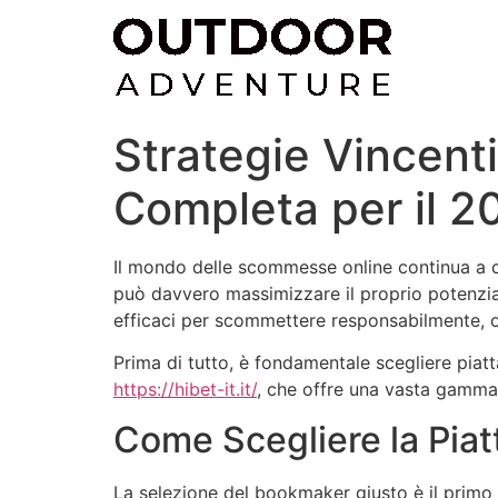
Skip
to
content
Strategie Vincent
Completa per il 2
Il mondo delle scommesse online continua a cr
può davvero massimizzare il proprio potenzial
efficaci per scommettere responsabilmente, o
Prima di tutto, è fondamentale scegliere piat
https://hibet-it.it/
, che offre una vasta gamma
Come Scegliere la Pia
La selezione del bookmaker giusto è il primo 