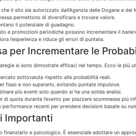
 che il sito sia autorizzato dall’Agenzia delle Dogane e de
ssa permettono di diversificare e trovare valore.
ntano il potenziale di guadagno.
to e promozioni periodiche possono incrementare il bankro
iora l’esperienza e riduce gli errori di puntata.
 per Incrementare le Probabi
egie si sono dimostrate efficaci nel tempo. Ecco le più util
rcato sottovaluta rispetto alle probabilità reali.
et fisso e non superarlo, evitando puntate impulsive.
nare più eventi solo quando si ha una solida analisi.
ni di quota durante l’evento per piazzare scommesse più in
 e performance recenti per prendere decisioni basate su num
i Importanti
o finanziario e psicologico. È essenziale adottare un appr