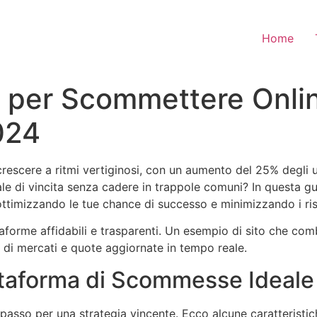
Home
i per Scommettere Onli
024
escere a ritmi vertiginosi, con un aumento del 25% degli ut
e di vincita senza cadere in trappole comuni? In questa gu
ttimizzando le tue chance di successo e minimizzando i ris
taforme affidabili e trasparenti. Un esempio di sito che com
 di mercati e quote aggiornate in tempo reale.
ttaforma di Scommesse Ideale
passo per una strategia vincente. Ecco alcune caratteristi