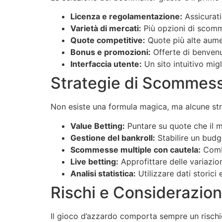
Licenza e regolamentazione:
Assicurati
Varietà di mercati:
Più opzioni di scomme
Quote competitive:
Quote più alte aume
Bonus e promozioni:
Offerte di benvenu
Interfaccia utente:
Un sito intuitivo migl
Strategie di Scommessa
Non esiste una formula magica, ma alcune strat
Value Betting:
Puntare su quote che il me
Gestione del bankroll:
Stabilire un budg
Scommesse multiple con cautela:
Combi
Live betting:
Approfittare delle variazio
Analisi statistica:
Utilizzare dati storici
Rischi e Considerazion
Il gioco d’azzardo comporta sempre un rischi