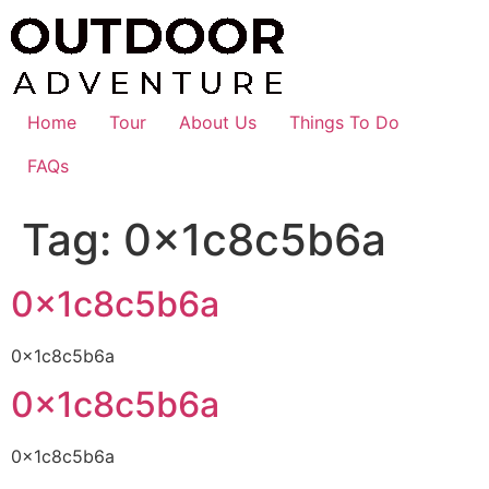
Skip
to
content
Home
Tour
About Us
Things To Do
FAQs
Tag:
0x1c8c5b6a
0x1c8c5b6a
0x1c8c5b6a
0x1c8c5b6a
0x1c8c5b6a