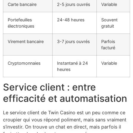
Carte bancaire
2-5 jours ouvrés
Variable
Portefeuilles
24-48 heures
Souvent
électroniques
gratuit
Virement bancaire
3-7 jours ouvrés
Parfois
facturé
Cryptomonnaies
Instantané à 24
Variable
heures
Service client : entre
efficacité et automatisation
Le service client de Twin Casino est un peu comme ce
croupier qui vous répond poliment, mais sans vraiment
s’investir. On trouve un chat en direct, mais parfois il