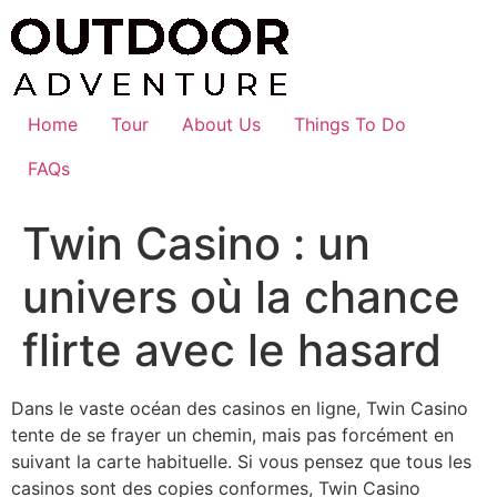
Skip
to
content
Home
Tour
About Us
Things To Do
FAQs
Twin Casino : un
univers où la chance
flirte avec le hasard
Dans le vaste océan des casinos en ligne, Twin Casino
tente de se frayer un chemin, mais pas forcément en
suivant la carte habituelle. Si vous pensez que tous les
casinos sont des copies conformes, Twin Casino