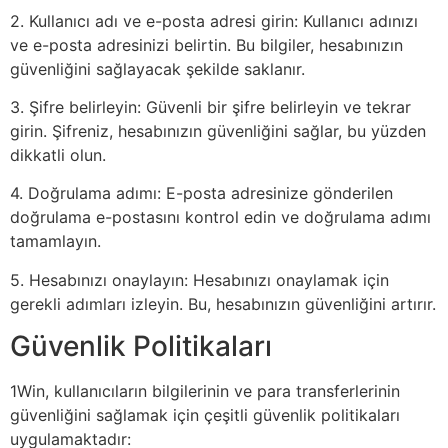
2. Kullanıcı adı ve e-posta adresi girin: Kullanıcı adınızı
ve e-posta adresinizi belirtin. Bu bilgiler, hesabınızın
güvenliğini sağlayacak şekilde saklanır.
3. Şifre belirleyin: Güvenli bir şifre belirleyin ve tekrar
girin. Şifreniz, hesabınızın güvenliğini sağlar, bu yüzden
dikkatli olun.
4. Doğrulama adımı: E-posta adresinize gönderilen
doğrulama e-postasını kontrol edin ve doğrulama adımı
tamamlayın.
5. Hesabınızı onaylayın: Hesabınızı onaylamak için
gerekli adımları izleyin. Bu, hesabınızın güvenliğini artırır.
Güvenlik Politikaları
1Win, kullanıcıların bilgilerinin ve para transferlerinin
güvenliğini sağlamak için çeşitli güvenlik politikaları
uygulamaktadır: