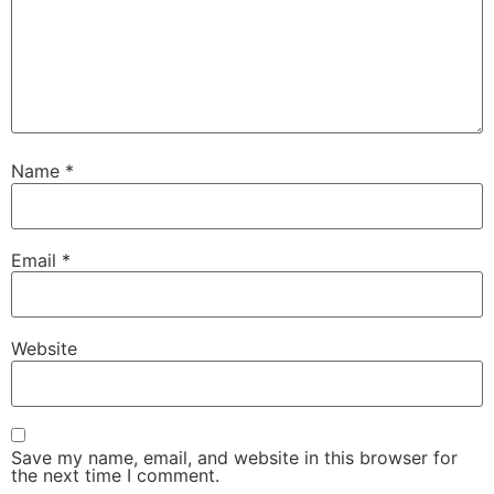
Name
*
Email
*
Website
Save my name, email, and website in this browser for
the next time I comment.