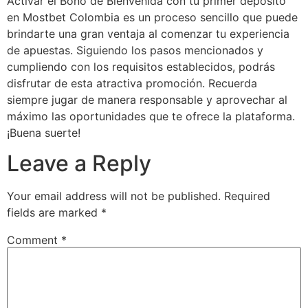
Activar el Bono de Bienvenida con tu primer depósito
en Mostbet Colombia es un proceso sencillo que puede
brindarte una gran ventaja al comenzar tu experiencia
de apuestas. Siguiendo los pasos mencionados y
cumpliendo con los requisitos establecidos, podrás
disfrutar de esta atractiva promoción. Recuerda
siempre jugar de manera responsable y aprovechar al
máximo las oportunidades que te ofrece la plataforma.
¡Buena suerte!
Leave a Reply
Your email address will not be published.
Required
fields are marked
*
Comment
*