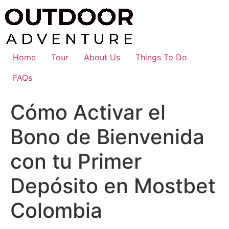
Skip
to
content
Home
Tour
About Us
Things To Do
FAQs
Cómo Activar el
Bono de Bienvenida
con tu Primer
Depósito en Mostbet
Colombia