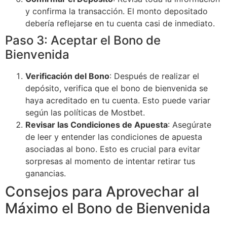
y confirma la transacción. El monto depositado
debería reflejarse en tu cuenta casi de inmediato.
Paso 3: Aceptar el Bono de
Bienvenida
Verificación del Bono
: Después de realizar el
depósito, verifica que el bono de bienvenida se
haya acreditado en tu cuenta. Esto puede variar
según las políticas de Mostbet.
Revisar las Condiciones de Apuesta
: Asegúrate
de leer y entender las condiciones de apuesta
asociadas al bono. Esto es crucial para evitar
sorpresas al momento de intentar retirar tus
ganancias.
Consejos para Aprovechar al
Máximo el Bono de Bienvenida