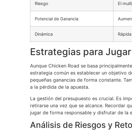
Riesgo
El mult
Potencial de Ganancia
Aument
Dinámica
Rápida
Estrategias para Juga
Aunque Chicken Road se basa principalmente e
estrategia común es establecer un objetivo de 
pequeñas ganancias de forma constante. Tambi
a la pérdida de la apuesta.
La gestión del presupuesto es crucial. Es imp
retirarse una vez que se alcance. Recordar qu
jugar de forma responsable y disfrutar de la 
Análisis de Riesgos y Ret