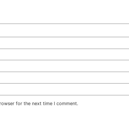
rowser for the next time I comment.