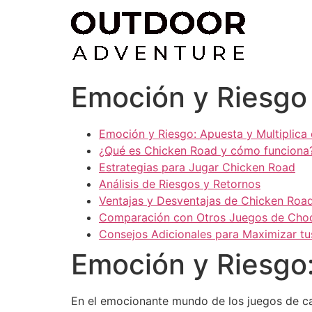
Skip
to
content
Emoción y Riesgo 
Emoción y Riesgo: Apuesta y Multiplica 
¿Qué es Chicken Road y cómo funciona
Estrategias para Jugar Chicken Road
Análisis de Riesgos y Retornos
Ventajas y Desventajas de Chicken Roa
Comparación con Otros Juegos de Cho
Consejos Adicionales para Maximizar t
Emoción y Riesgo:
En el emocionante mundo de los juegos de cas