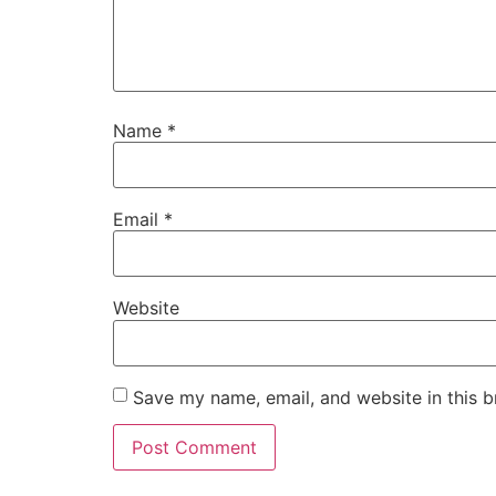
Name
*
Email
*
Website
Save my name, email, and website in this b