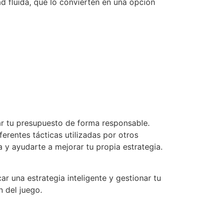
d fluida, que lo convierten en una opción
ar tu presupuesto de forma responsable.
erentes tácticas utilizadas por otros
y ayudarte a mejorar tu propia estrategia.
r una estrategia inteligente y gestionar tu
 del juego.