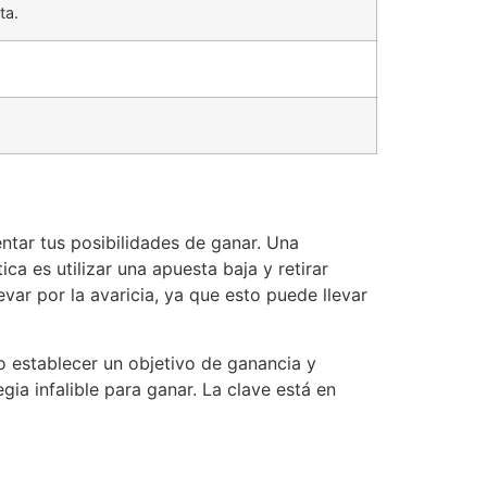
ta.
tar tus posibilidades de ganar. Una
ca es utilizar una apuesta baja y retirar
ar por la avaricia, ya que esto puede llevar
mo establecer un objetivo de ganancia y
ia infalible para ganar. La clave está en