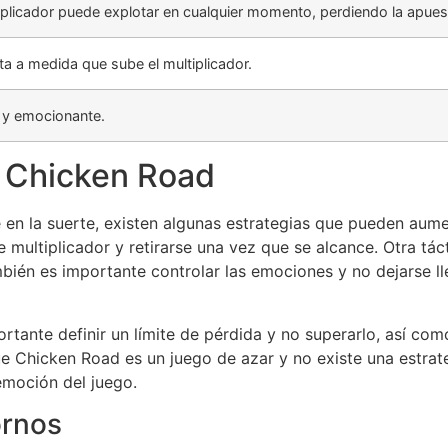
iplicador puede explotar en cualquier momento, perdiendo la apues
a a medida que sube el multiplicador.
 y emocionante.
r Chicken Road
n la suerte, existen algunas estrategias que pueden aumen
multiplicador y retirarse una vez que se alcance. Otra tácti
én es importante controlar las emociones y no dejarse llev
ortante definir un límite de pérdida y no superarlo, así co
e Chicken Road es un juego de azar y no existe una estrateg
emoción del juego.
ornos