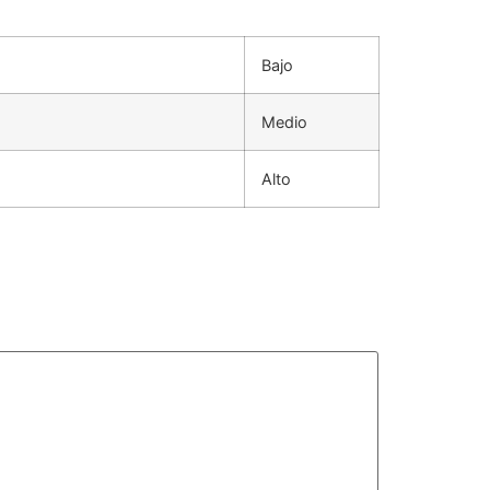
Bajo
Medio
Alto