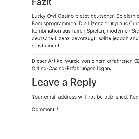
Fazit
Lucky Owl Casino bietet deutschen Spielern e
Bonusprogrammen. Die Lizenzierung aus Curacao
Kombination aus fairen Spielen, modernen Si
deutsche Lizenz bevorzugt, sollte jedoch and
ernst nimmt.
Dieser Artikel wurde von einem erfahrenen SEO
Online-Casino-Erfahrungen legen.
Leave a Reply
Your email address will not be published.
Req
Comment
*