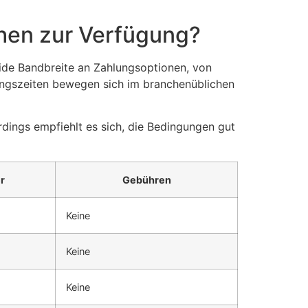
en zur Verfügung?
lide Bandbreite an Zahlungsoptionen, von
lungszeiten bewegen sich im branchenüblichen
dings empfiehlt es sich, die Bedingungen gut
r
Gebühren
Keine
Keine
Keine