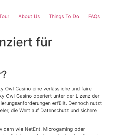
Tour
About Us
Things To Do
FAQs
nziert für
r?
y Owl Casino eine verlässliche und faire
ucky Owl Casino operiert unter der Lizenz der
lierungsanforderungen erfüllt. Dennoch nutzt
eler, die Wert auf Datenschutz und sichere
ovidern wie NetEnt, Microgaming oder