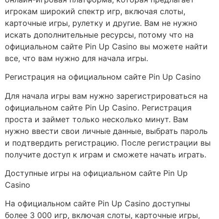
игрокам широкий спектр игр, включая слоты,
карточные игры, рулетку и другие. Вам не нужно
искать дополнительные ресурсы, потому что на
официальном сайте Pin Up Casino вы можете найти
все, что вам нужно для начала игры.
Регистрация на официальном сайте Pin Up Casino
Для начала игры вам нужно зарегистрироваться на
официальном сайте Pin Up Casino. Регистрация
проста и займет только несколько минут. Вам
нужно ввести свои личные данные, выбрать пароль
и подтвердить регистрацию. После регистрации вы
получите доступ к играм и сможете начать играть.
Доступные игры на официальном сайте Pin Up
Casino
На официальном сайте Pin Up Casino доступны
более 3 000 игр, включая слоты, карточные игры,