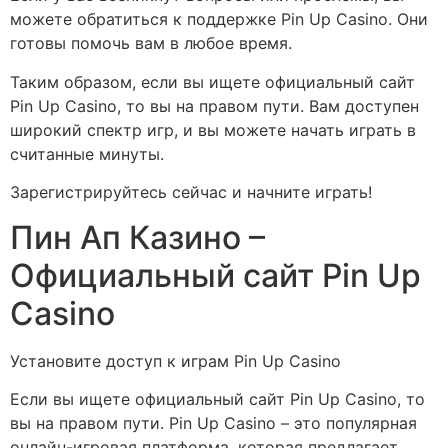
можете обратиться к поддержке Pin Up Casino. Они
готовы помочь вам в любое время.
Таким образом, если вы ищете официальный сайт
Pin Up Casino, то вы на правом пути. Вам доступен
широкий спектр игр, и вы можете начать играть в
считанные минуты.
Зарегистрируйтесь сейчас и начните играть!
Пин Ап Казино –
Официальный сайт Pin Up
Casino
Установите доступ к играм Pin Up Casino
Если вы ищете официальный сайт Pin Up Casino, то
вы на правом пути. Pin Up Casino – это популярная
онлайн-игровая платформа, которая предлагает