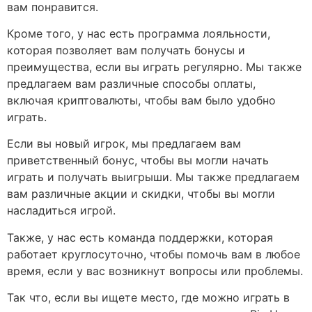
вам понравится.
Кроме того, у нас есть программа лояльности,
которая позволяет вам получать бонусы и
преимущества, если вы играть регулярно. Мы также
предлагаем вам различные способы оплаты,
включая криптовалюты, чтобы вам было удобно
играть.
Если вы новый игрок, мы предлагаем вам
приветственный бонус, чтобы вы могли начать
играть и получать выигрыши. Мы также предлагаем
вам различные акции и скидки, чтобы вы могли
насладиться игрой.
Также, у нас есть команда поддержки, которая
работает круглосуточно, чтобы помочь вам в любое
время, если у вас возникнут вопросы или проблемы.
Так что, если вы ищете место, где можно играть в