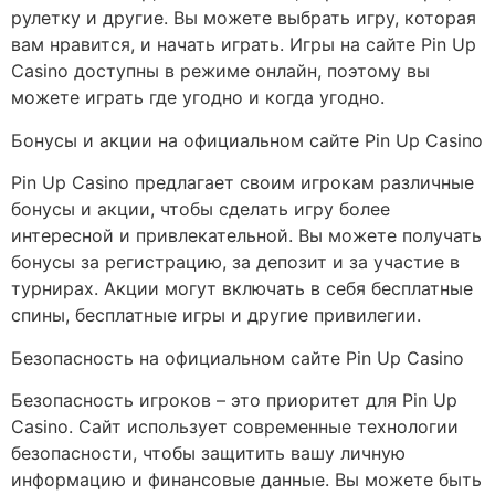
рулетку и другие. Вы можете выбрать игру, которая
вам нравится, и начать играть. Игры на сайте Pin Up
Casino доступны в режиме онлайн, поэтому вы
можете играть где угодно и когда угодно.
Бонусы и акции на официальном сайте Pin Up Casino
Pin Up Casino предлагает своим игрокам различные
бонусы и акции, чтобы сделать игру более
интересной и привлекательной. Вы можете получать
бонусы за регистрацию, за депозит и за участие в
турнирах. Акции могут включать в себя бесплатные
спины, бесплатные игры и другие привилегии.
Безопасность на официальном сайте Pin Up Casino
Безопасность игроков – это приоритет для Pin Up
Casino. Сайт использует современные технологии
безопасности, чтобы защитить вашу личную
информацию и финансовые данные. Вы можете быть