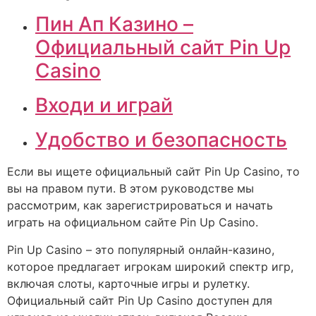
Пин Ап Казино –
Официальный сайт Pin Up
Casino
Входи и играй
Удобство и безопасность
Если вы ищете официальный сайт Pin Up Casino, то
вы на правом пути. В этом руководстве мы
рассмотрим, как зарегистрироваться и начать
играть на официальном сайте Pin Up Casino.
Pin Up Casino – это популярный онлайн-казино,
которое предлагает игрокам широкий спектр игр,
включая слоты, карточные игры и рулетку.
Официальный сайт Pin Up Casino доступен для