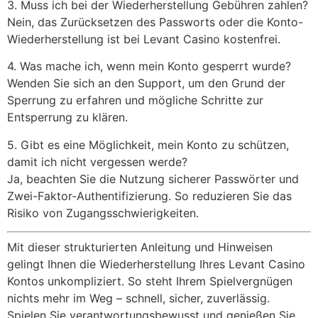
3. Muss ich bei der Wiederherstellung Gebühren zahlen?
Nein, das Zurücksetzen des Passworts oder die Konto-
Wiederherstellung ist bei Levant Casino kostenfrei.
4. Was mache ich, wenn mein Konto gesperrt wurde?
Wenden Sie sich an den Support, um den Grund der
Sperrung zu erfahren und mögliche Schritte zur
Entsperrung zu klären.
5. Gibt es eine Möglichkeit, mein Konto zu schützen,
damit ich nicht vergessen werde?
Ja, beachten Sie die Nutzung sicherer Passwörter und
Zwei-Faktor-Authentifizierung. So reduzieren Sie das
Risiko von Zugangsschwierigkeiten.
Mit dieser strukturierten Anleitung und Hinweisen
gelingt Ihnen die Wiederherstellung Ihres Levant Casino
Kontos unkompliziert. So steht Ihrem Spielvergnügen
nichts mehr im Weg – schnell, sicher, zuverlässig.
Spielen Sie verantwortungsbewusst und genießen Sie