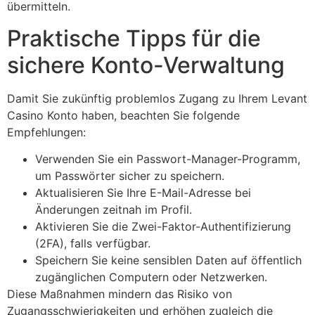
übermitteln.
Praktische Tipps für die
sichere Konto-Verwaltung
Damit Sie zukünftig problemlos Zugang zu Ihrem Levant
Casino Konto haben, beachten Sie folgende
Empfehlungen:
Verwenden Sie ein Passwort-Manager-Programm,
um Passwörter sicher zu speichern.
Aktualisieren Sie Ihre E-Mail-Adresse bei
Änderungen zeitnah im Profil.
Aktivieren Sie die Zwei-Faktor-Authentifizierung
(2FA), falls verfügbar.
Speichern Sie keine sensiblen Daten auf öffentlich
zugänglichen Computern oder Netzwerken.
Diese Maßnahmen mindern das Risiko von
Zugangsschwierigkeiten und erhöhen zugleich die