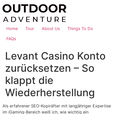
Skip
to
content
Home
Tour
About Us
Things To Do
FAQs
Levant Casino Konto
zurücksetzen – So
klappt die
Wiederherstellung
Als erfahrener SEO-Kopiräfter mit langjähriger Expertise
im iGaming-Bereich weiß ich, wie wichtig ein