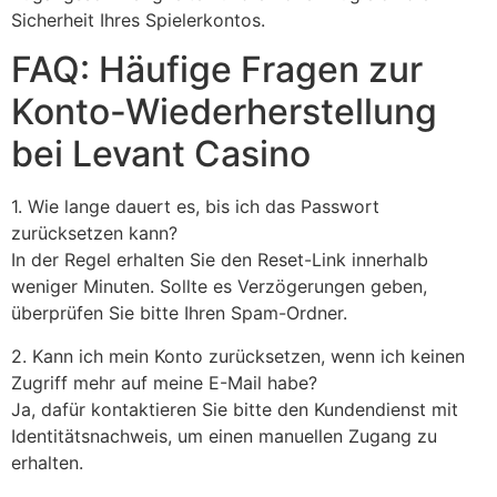
Sicherheit Ihres Spielerkontos.
FAQ: Häufige Fragen zur
Konto-Wiederherstellung
bei Levant Casino
1. Wie lange dauert es, bis ich das Passwort
zurücksetzen kann?
In der Regel erhalten Sie den Reset-Link innerhalb
weniger Minuten. Sollte es Verzögerungen geben,
überprüfen Sie bitte Ihren Spam-Ordner.
2. Kann ich mein Konto zurücksetzen, wenn ich keinen
Zugriff mehr auf meine E-Mail habe?
Ja, dafür kontaktieren Sie bitte den Kundendienst mit
Identitätsnachweis, um einen manuellen Zugang zu
erhalten.