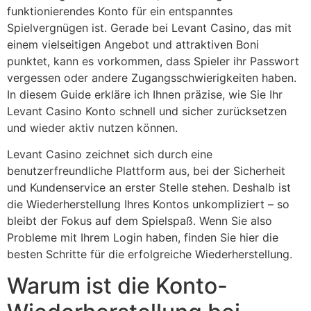
funktionierendes Konto für ein entspanntes
Spielvergnügen ist. Gerade bei Levant Casino, das mit
einem vielseitigen Angebot und attraktiven Boni
punktet, kann es vorkommen, dass Spieler ihr Passwort
vergessen oder andere Zugangsschwierigkeiten haben.
In diesem Guide erkläre ich Ihnen präzise, wie Sie Ihr
Levant Casino Konto schnell und sicher zurücksetzen
und wieder aktiv nutzen können.
Levant Casino zeichnet sich durch eine
benutzerfreundliche Plattform aus, bei der Sicherheit
und Kundenservice an erster Stelle stehen. Deshalb ist
die Wiederherstellung Ihres Kontos unkompliziert – so
bleibt der Fokus auf dem Spielspaß. Wenn Sie also
Probleme mit Ihrem Login haben, finden Sie hier die
besten Schritte für die erfolgreiche Wiederherstellung.
Warum ist die Konto-