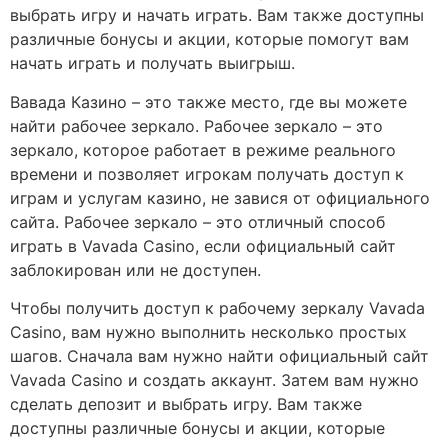
выбрать игру и начать играть. Вам также доступны
различные бонусы и акции, которые помогут вам
начать играть и получать выигрыш.
Вавада Казино – это также место, где вы можете
найти рабочее зеркало. Рабочее зеркало – это
зеркало, которое работает в режиме реального
времени и позволяет игрокам получать доступ к
играм и услугам казино, не завися от официального
сайта. Рабочее зеркало – это отличный способ
играть в Vavada Casino, если официальный сайт
заблокирован или не доступен.
Чтобы получить доступ к рабочему зеркалу Vavada
Casino, вам нужно выполнить несколько простых
шагов. Сначала вам нужно найти официальный сайт
Vavada Casino и создать аккаунт. Затем вам нужно
сделать депозит и выбрать игру. Вам также
доступны различные бонусы и акции, которые