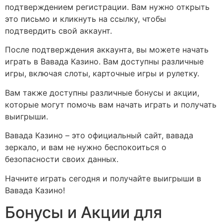
подтверждением регистрации. Вам нужно открыть
это письмо и кликнуть на ссылку, чтобы
подтвердить свой аккаунт.
После подтверждения аккаунта, вы можете начать
играть в Вавада Казино. Вам доступны различные
игры, включая слоты, карточные игры и рулетку.
Вам также доступны различные бонусы и акции,
которые могут помочь вам начать играть и получать
выигрыши.
Вавада Казино – это официальный сайт, вавада
зеркало, и вам не нужно беспокоиться о
безопасности своих данных.
Начните играть сегодня и получайте выигрыши в
Вавада Казино!
Бонусы и Акции для