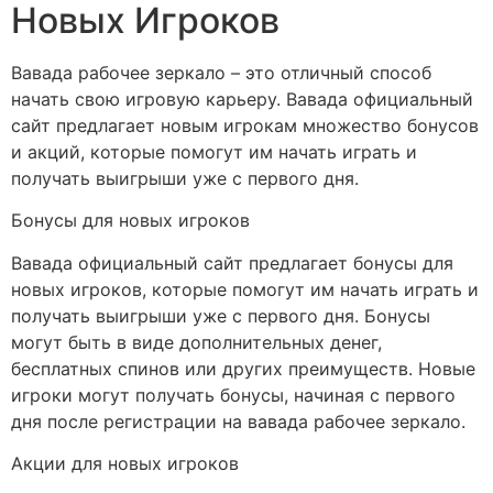
Новых Игроков
Вавада рабочее зеркало – это отличный способ
начать свою игровую карьеру. Вавада официальный
сайт предлагает новым игрокам множество бонусов
и акций, которые помогут им начать играть и
получать выигрыши уже с первого дня.
Бонусы для новых игроков
Вавада официальный сайт предлагает бонусы для
новых игроков, которые помогут им начать играть и
получать выигрыши уже с первого дня. Бонусы
могут быть в виде дополнительных денег,
бесплатных спинов или других преимуществ. Новые
игроки могут получать бонусы, начиная с первого
дня после регистрации на вавада рабочее зеркало.
Акции для новых игроков