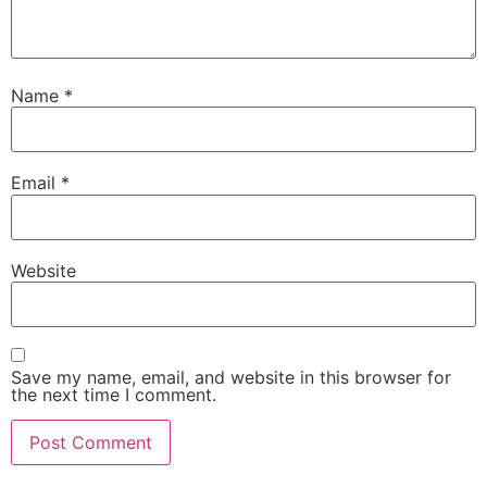
Name
*
Email
*
Website
Save my name, email, and website in this browser for
the next time I comment.