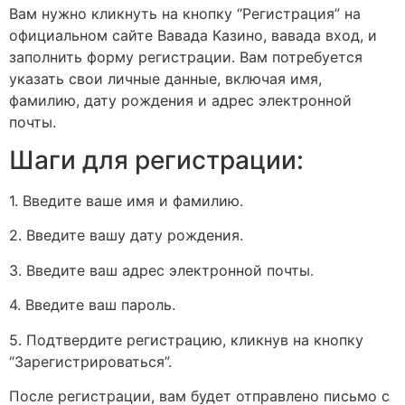
Вам нужно кликнуть на кнопку “Регистрация” на
официальном сайте Вавада Казино, вавада вход, и
заполнить форму регистрации. Вам потребуется
указать свои личные данные, включая имя,
фамилию, дату рождения и адрес электронной
почты.
Шаги для регистрации:
1. Введите ваше имя и фамилию.
2. Введите вашу дату рождения.
3. Введите ваш адрес электронной почты.
4. Введите ваш пароль.
5. Подтвердите регистрацию, кликнув на кнопку
“Зарегистрироваться”.
После регистрации, вам будет отправлено письмо с