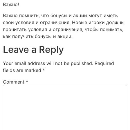
Важно!
Важно помнить, что бонусы и акции могут иметь
свои условия и ограничения. Новые игроки должны
прочитать условия и ограничения, чтобы понимать,
как получить бонусы и акции.
Leave a Reply
Your email address will not be published.
Required
fields are marked
*
Comment
*