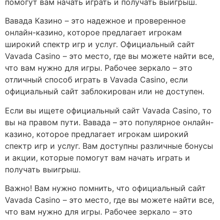
помогут вам начать играть и получать выигрыш.
Вавада Казино – это надежное и проверенное
онлайн-казино, которое предлагает игрокам
широкий спектр игр и услуг. Официальный сайт
Vavada Casino – это место, где вы можете найти все,
что вам нужно для игры. Рабочее зеркало – это
отличный способ играть в Vavada Casino, если
официальный сайт заблокирован или не доступен.
Если вы ищете официальный сайт Vavada Casino, то
вы на правом пути. Вавада – это популярное онлайн-
казино, которое предлагает игрокам широкий
спектр игр и услуг. Вам доступны различные бонусы
и акции, которые помогут вам начать играть и
получать выигрыш.
Важно! Вам нужно помнить, что официальный сайт
Vavada Casino – это место, где вы можете найти все,
что вам нужно для игры. Рабочее зеркало – это