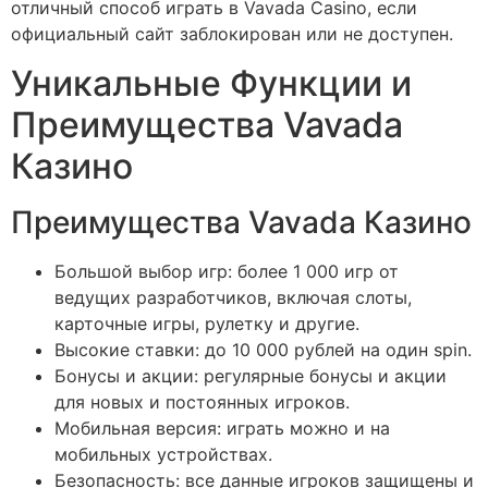
отличный способ играть в Vavada Casino, если
официальный сайт заблокирован или не доступен.
Уникальные Функции и
Преимущества Vavada
Казино
Преимущества Vavada Казино
Большой выбор игр: более 1 000 игр от
ведущих разработчиков, включая слоты,
карточные игры, рулетку и другие.
Высокие ставки: до 10 000 рублей на один spin.
Бонусы и акции: регулярные бонусы и акции
для новых и постоянных игроков.
Мобильная версия: играть можно и на
мобильных устройствах.
Безопасность: все данные игроков защищены и