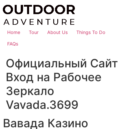
Skip
to
content
Home
Tour
About Us
Things To Do
FAQs
Официальный Сайт
Вход на Рабочее
Зеркало
Vavada.3699
Вавада Казино