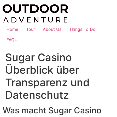
Skip
to
content
Home
Tour
About Us
Things To Do
FAQs
Sugar Casino
Überblick über
Transparenz und
Datenschutz
Was macht Sugar Casino