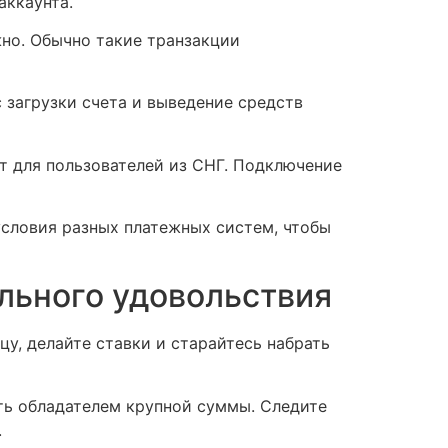
аккаунта.
жно. Обычно такие транзакции
загрузки счета и выведение средств
ят для пользователей из СНГ. Подключение
условия разных платежных систем, чтобы
ального удовольствия
цу, делайте ставки и старайтесь набрать
ать обладателем крупной суммы. Следите
.