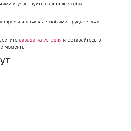
ями и участвуйте в акциях, чтобы
 вопросы и помочь с любыми трудностями.
Посетите
вавада на сегодня
и оставайтесь в
ые моменты!
нут