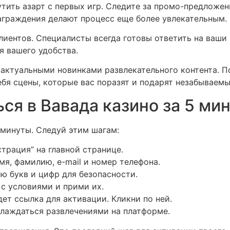
ить азарт с первых игр. Следите за промо-предложени
награждения делают процесс еще более увлекательным.
лиентов. Специалисты всегда готовы ответить на ваши
я вашего удобства.
 актуальными новинками развлекательного контента. 
ебя сцены, которые вас поразят и подарят незабываем
ся в Вавада казино за 5 ми
минуты. Следуй этим шагам:
страция” на главной странице.
мя, фамилию, e-mail и номер телефона.
ю букв и цифр для безопасности.
с условиями и прими их.
ет ссылка для активации. Кликни по ней.
слаждаться развлечениями на платформе.