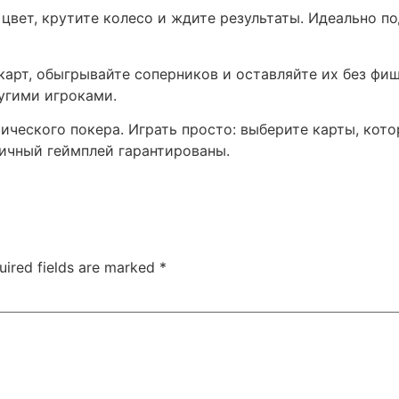
 цвет, крутите колесо и ждите результаты. Идеально по
арт, обыгрывайте соперников и оставляйте их без фиш
угими игроками.
ического покера. Играть просто: выберите карты, кото
ичный геймплей гарантированы.
uired fields are marked
*