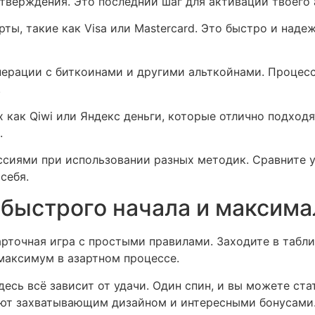
дтверждения. Это последний шаг для активации твоего 
ты, такие как Visa или Mastercard. Это быстро и наде
ерации с биткоинами и другими альткойнами. Процесс 
.
х как Qiwi или Яндекс деньги, которые отлично подход
.
ссиями при использовании разных методик. Сравните 
себя.
я быстрого начала и максим
рточная игра с простыми правилами. Заходите в табли
максимум в азартном процессе.
десь всё зависит от удачи. Один спин, и вы можете ст
уют захватывающим дизайном и интересными бонусами