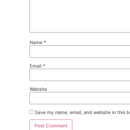
Name
*
Email
*
Website
Save my name, email, and website in this b