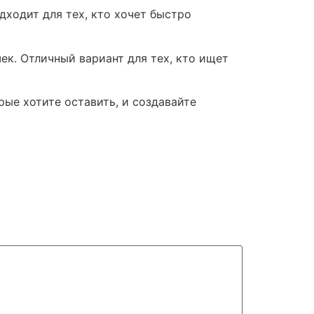
дходит для тех, кто хочет быстро
ек. Отличный вариант для тех, кто ищет
рые хотите оставить, и создавайте