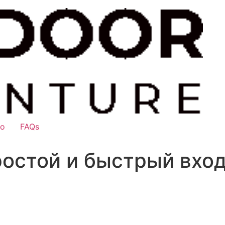
Do
FAQs
ростой и быстрый вход