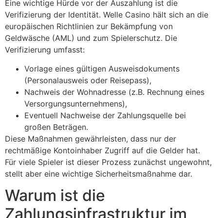
Eine wichtige Hürde vor der Auszahlung ist die
Verifizierung der Identität. Welle Casino hält sich an die
europäischen Richtlinien zur Bekämpfung von
Geldwäsche (AML) und zum Spielerschutz. Die
Verifizierung umfasst:
Vorlage eines gültigen Ausweisdokuments
(Personalausweis oder Reisepass),
Nachweis der Wohnadresse (z.B. Rechnung eines
Versorgungsunternehmens),
Eventuell Nachweise der Zahlungsquelle bei
großen Beträgen.
Diese Maßnahmen gewährleisten, dass nur der
rechtmäßige Kontoinhaber Zugriff auf die Gelder hat.
Für viele Spieler ist dieser Prozess zunächst ungewohnt,
stellt aber eine wichtige Sicherheitsmaßnahme dar.
Warum ist die
Zahlungsinfrastruktur im