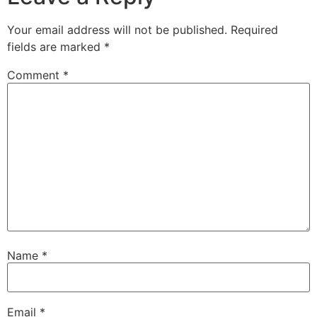
Your email address will not be published.
Required
fields are marked
*
Comment
*
Name
*
Email
*