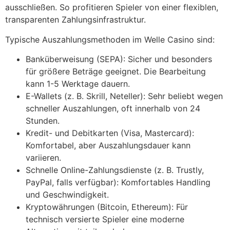
ausschließen. So profitieren Spieler von einer flexiblen,
transparenten Zahlungsinfrastruktur.
Typische Auszahlungsmethoden im Welle Casino sind:
Banküberweisung (SEPA): Sicher und besonders
für größere Beträge geeignet. Die Bearbeitung
kann 1-5 Werktage dauern.
E-Wallets (z. B. Skrill, Neteller): Sehr beliebt wegen
schneller Auszahlungen, oft innerhalb von 24
Stunden.
Kredit- und Debitkarten (Visa, Mastercard):
Komfortabel, aber Auszahlungsdauer kann
variieren.
Schnelle Online-Zahlungsdienste (z. B. Trustly,
PayPal, falls verfügbar): Komfortables Handling
und Geschwindigkeit.
Kryptowährungen (Bitcoin, Ethereum): Für
technisch versierte Spieler eine moderne