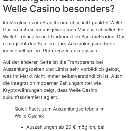
Welle Casino besonders?
Im Vergleich zum Branchendurchschnitt punktet Welle
Casino mit einem ausgewogenen Mix aus schnellen E-
Wallet-Lösungen und traditionellen Bankmethoden. Das
ermöglicht den Spielern, ihre Auszahlungsmethode
individuell an ihre Präferenzen anzupassen.
Auf der anderen Seite ist die Transparenz bei
Auszahlungszeiten und Limits sehr vorbildlich gelöst,
was im Markt nicht immer selbstverständlich ist. Auch
die Integration moderner Zahlungsmittel wie
Kryptowährungen zeigt, dass Welle Casino
zukunftsorientiert agiert.
Quick Facts zum Auszahlungserlebnis im
Welle Casino:
Auszahlungen ab 20 € möglich, bei