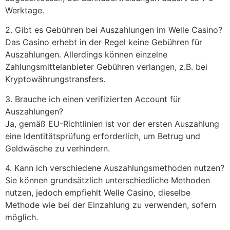
Werktage.
2. Gibt es Gebühren bei Auszahlungen im Welle Casino?
Das Casino erhebt in der Regel keine Gebühren für
Auszahlungen. Allerdings können einzelne
Zahlungsmittelanbieter Gebühren verlangen, z.B. bei
Kryptowährungstransfers.
3. Brauche ich einen verifizierten Account für
Auszahlungen?
Ja, gemäß EU-Richtlinien ist vor der ersten Auszahlung
eine Identitätsprüfung erforderlich, um Betrug und
Geldwäsche zu verhindern.
4. Kann ich verschiedene Auszahlungsmethoden nutzen?
Sie können grundsätzlich unterschiedliche Methoden
nutzen, jedoch empfiehlt Welle Casino, dieselbe
Methode wie bei der Einzahlung zu verwenden, sofern
möglich.