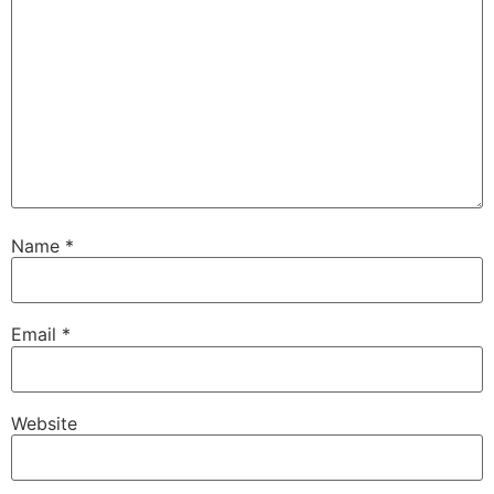
Name
*
Email
*
Website