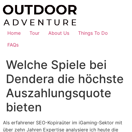
Skip
to
content
Home
Tour
About Us
Things To Do
FAQs
Welche Spiele bei
Dendera die höchste
Auszahlungsquote
bieten
Als erfahrener SEO-Kopiraüter im iGaming-Sektor mit
über zehn Jahren Expertise analysiere ich heute die