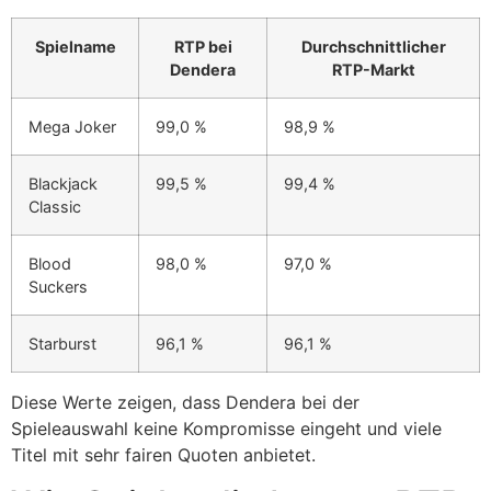
Spielname
RTP bei
Durchschnittlicher
Dendera
RTP-Markt
Mega Joker
99,0 %
98,9 %
Blackjack
99,5 %
99,4 %
Classic
Blood
98,0 %
97,0 %
Suckers
Starburst
96,1 %
96,1 %
Diese Werte zeigen, dass Dendera bei der
Spieleauswahl keine Kompromisse eingeht und viele
Titel mit sehr fairen Quoten anbietet.