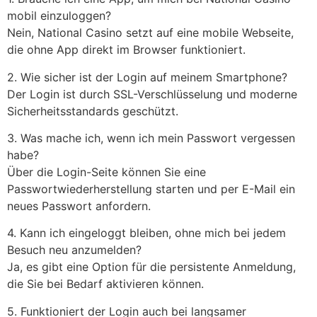
mobil einzuloggen?
Nein, National Casino setzt auf eine mobile Webseite,
die ohne App direkt im Browser funktioniert.
2. Wie sicher ist der Login auf meinem Smartphone?
Der Login ist durch SSL-Verschlüsselung und moderne
Sicherheitsstandards geschützt.
3. Was mache ich, wenn ich mein Passwort vergessen
habe?
Über die Login-Seite können Sie eine
Passwortwiederherstellung starten und per E-Mail ein
neues Passwort anfordern.
4. Kann ich eingeloggt bleiben, ohne mich bei jedem
Besuch neu anzumelden?
Ja, es gibt eine Option für die persistente Anmeldung,
die Sie bei Bedarf aktivieren können.
5. Funktioniert der Login auch bei langsamer