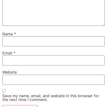
Name
*
Email
*
Website
Save my name, email, and website in this browser for
the next time I comment.