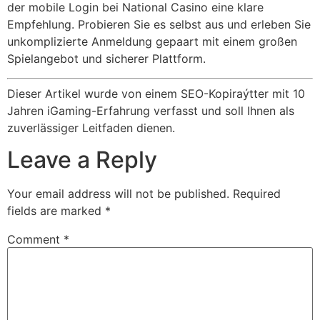
der mobile Login bei National Casino eine klare
Empfehlung. Probieren Sie es selbst aus und erleben Sie
unkomplizierte Anmeldung gepaart mit einem großen
Spielangebot und sicherer Plattform.
Dieser Artikel wurde von einem SEO-Kopiraýtter mit 10
Jahren iGaming-Erfahrung verfasst und soll Ihnen als
zuverlässiger Leitfaden dienen.
Leave a Reply
Your email address will not be published.
Required
fields are marked
*
Comment
*