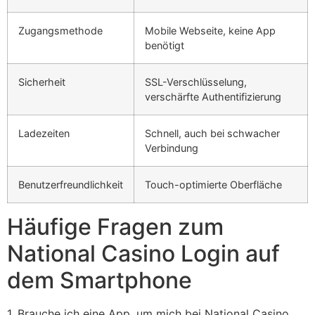
Zugangsmethode
Mobile Webseite, keine App
benötigt
Sicherheit
SSL-Verschlüsselung,
verschärfte Authentifizierung
Ladezeiten
Schnell, auch bei schwacher
Verbindung
Benutzerfreundlichkeit
Touch-optimierte Oberfläche
Häufige Fragen zum
National Casino Login auf
dem Smartphone
1. Brauche ich eine App, um mich bei National Casino