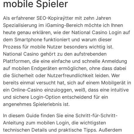
mobile Spieler
Als erfahrener SEO-Kopiraýtter mit zehn Jahren
Spezialisierung im iGaming-Bereich möchte ich Ihnen
heute genau erklären, wie der National Casino Login auf
dem Smartphone funktioniert und warum dieser
Prozess für mobile Nutzer besonders wichtig ist.
National Casino gehört zu den aufstrebenden
Plattformen, die eine einfache und schnelle Anmeldung
auf mobilen Endgeräten ermöglichen, ohne dass dabei
die Sicherheit oder Nutzerfreundlichkeit leiden. Wer
bereits einmal versucht hat, sich auf einem Mobilgerät in
ein Online-Casino einzuloggen, weiß, dass eine intuitive
und sichere Login-Option entscheidend für ein
angenehmes Spielerlebnis ist.
In diesem Guide finden Sie eine Schritt-für-Schritt-
Anleitung zum mobilen Login, die wichtigsten
technischen Details und praktische Tipps. Außerdem